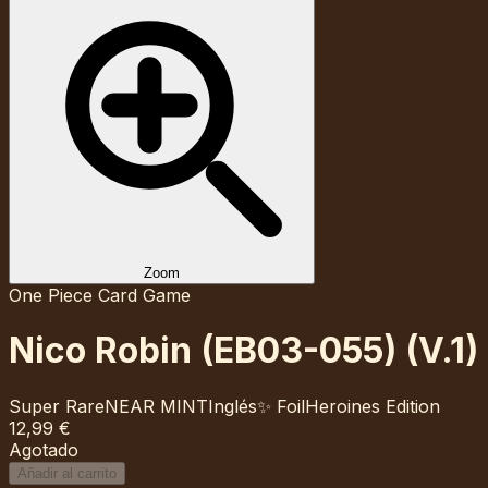
Zoom
One Piece Card Game
Nico Robin (EB03-055) (V.1)
Super Rare
NEAR MINT
Inglés
✨ Foil
Heroines Edition
12,99 €
Agotado
Añadir al carrito