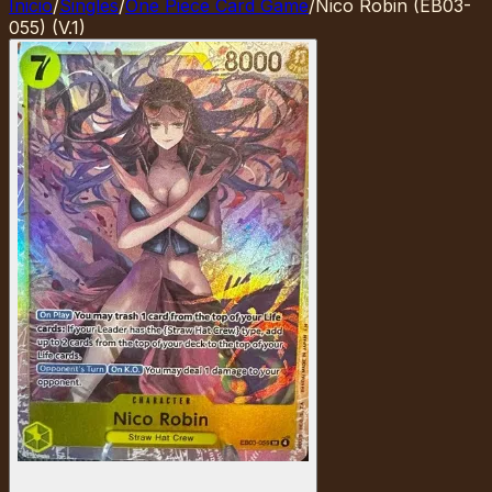
Inicio
/
Singles
/
One Piece Card Game
/
Nico Robin (EB03-
055) (V.1)