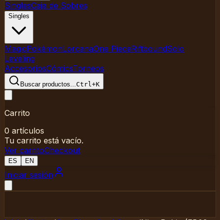
Singles
Caja de Sobres
Singles
Magic
Pokémon
Lorcana
One Piece
Riftbound
Solo
Leveling
Accesorios
Cómics
Torneos
Buscar productos
...
Ctrl+K
Carrito
0
artículos
Tu carrito está vacío.
Ver carrito
Checkout
ES
EN
Iniciar sesión