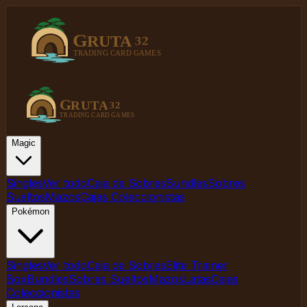
Magic
Singles
Ver todo
Caja de Sobres
Bundles
Sobres
Sueltos
Mazos
Cajas Coleccionistas
Pokémon
Singles
Ver todo
Caja de Sobres
Elite Trainer
Box
Bundles
Sobres Sueltos
Mazos
Latas
Cajas
Coleccionistas