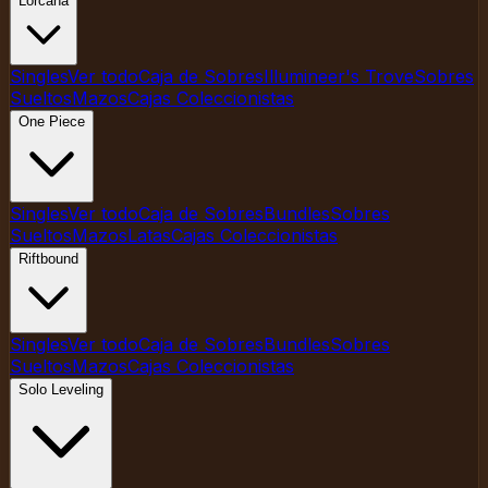
Lorcana
Singles
Ver todo
Caja de Sobres
Illumineer's Trove
Sobres
Sueltos
Mazos
Cajas Coleccionistas
One Piece
Singles
Ver todo
Caja de Sobres
Bundles
Sobres
Sueltos
Mazos
Latas
Cajas Coleccionistas
Riftbound
Singles
Ver todo
Caja de Sobres
Bundles
Sobres
Sueltos
Mazos
Cajas Coleccionistas
Solo Leveling