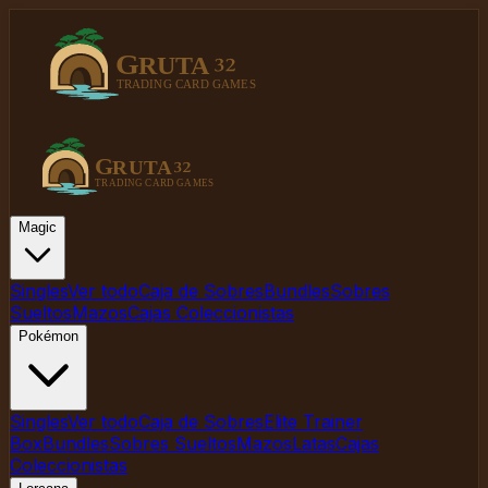
Magic
Singles
Ver todo
Caja de Sobres
Bundles
Sobres
Sueltos
Mazos
Cajas Coleccionistas
Pokémon
Singles
Ver todo
Caja de Sobres
Elite Trainer
Box
Bundles
Sobres Sueltos
Mazos
Latas
Cajas
Coleccionistas