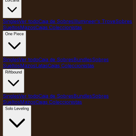
Lorcana
Singles
Ver todo
Caja de Sobres
Illumineer's Trove
Sobres
Sueltos
Mazos
Cajas Coleccionistas
One Piece
Singles
Ver todo
Caja de Sobres
Bundles
Sobres
Sueltos
Mazos
Latas
Cajas Coleccionistas
Riftbound
Singles
Ver todo
Caja de Sobres
Bundles
Sobres
Sueltos
Mazos
Cajas Coleccionistas
Solo Leveling