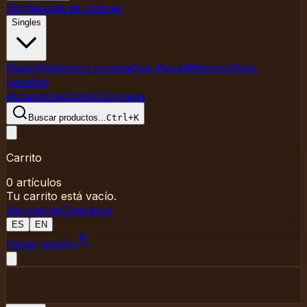
Singles
Caja de Sobres
Singles
Magic
Pokémon
Lorcana
One Piece
Riftbound
Solo
Leveling
Accesorios
Cómics
Torneos
Buscar productos
...
Ctrl+K
Carrito
0
artículos
Tu carrito está vacío.
Ver carrito
Checkout
ES
EN
Iniciar sesión