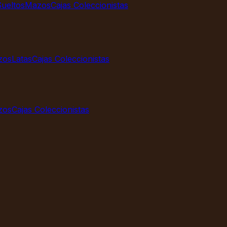
ueltos
Mazos
Cajas Coleccionistas
zos
Latas
Cajas Coleccionistas
zos
Cajas Coleccionistas