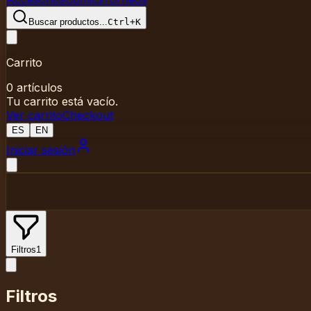
Buscar productos
...
Ctrl+K
Carrito
0
artículos
Tu carrito está vacío.
Ver carrito
Checkout
ES
EN
Iniciar sesión
Filtros
1
Filtros