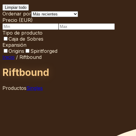
Limpiar todo
Ordenar por
Precio (EUR)
Tipo de producto
Caja de Sobres
Expansión
Origins
Spiritforged
Inicio
/
Riftbound
Riftbound
Productos
Singles