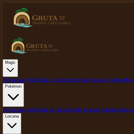
Magic
Singles
Ver todo
Caja de Sobres
Bundles
Sobres Sueltos
Ma
Pokémon
Singles
Ver todo
Caja de Sobres
Elite Trainer Box
Bundles
So
Lorcana