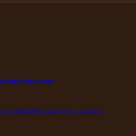
zos
Cajas Coleccionistas
bres Sueltos
Mazos
Latas
Cajas Coleccionistas