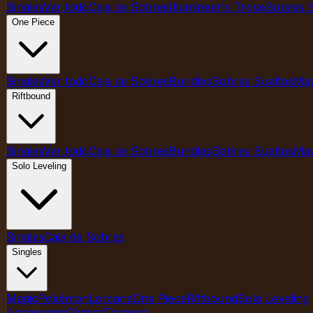
Singles
Ver todo
Caja de Sobres
Illumineer's Trove
Sobres S
One Piece
Singles
Ver todo
Caja de Sobres
Bundles
Sobres Sueltos
Ma
Riftbound
Singles
Ver todo
Caja de Sobres
Bundles
Sobres Sueltos
Ma
Solo Leveling
Singles
Caja de Sobres
Singles
Magic
Pokémon
Lorcana
One Piece
Riftbound
Solo Leveling
Accesorios
Cómics
Torneos