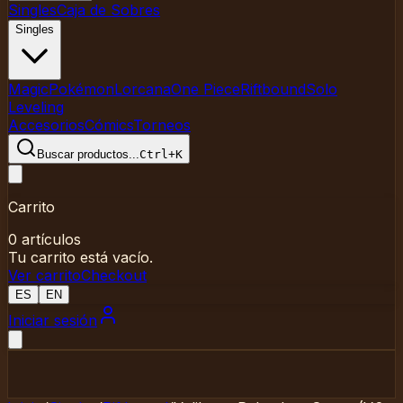
Singles
Caja de Sobres
Singles
Magic
Pokémon
Lorcana
One Piece
Riftbound
Solo
Leveling
Accesorios
Cómics
Torneos
Buscar productos
...
Ctrl+K
Carrito
0
artículos
Tu carrito está vacío.
Ver carrito
Checkout
ES
EN
Iniciar sesión