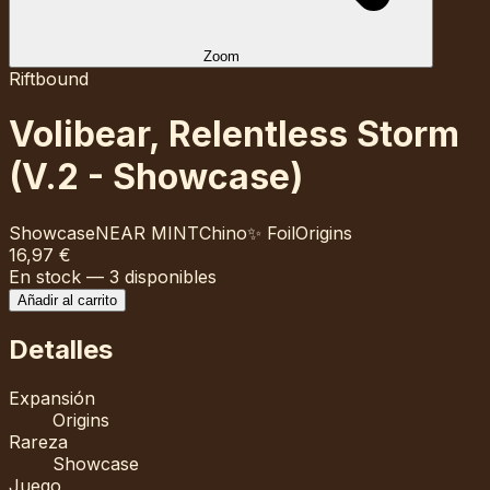
Zoom
Riftbound
Volibear, Relentless Storm
(V.2 - Showcase)
Showcase
NEAR MINT
Chino
✨ Foil
Origins
16,97 €
En stock
—
3
disponibles
Añadir al carrito
Detalles
Expansión
Origins
Rareza
Showcase
Juego