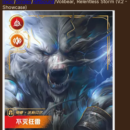
Inicio
/
Singles
/
Riftbound
/
Volibear, Relentless Storm (V.2 -
Showcase)