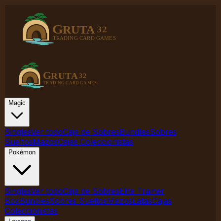
Magic
Singles
Ver todo
Caja de Sobres
Bundles
Sobres
Sueltos
Mazos
Cajas Coleccionistas
Pokémon
Singles
Ver todo
Caja de Sobres
Elite Trainer
Box
Bundles
Sobres Sueltos
Mazos
Latas
Cajas
Coleccionistas