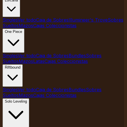
Lorcana
Singles
Ver todo
Caja de Sobres
Illumineer's Trove
Sobres
Sueltos
Mazos
Cajas Coleccionistas
One Piece
Singles
Ver todo
Caja de Sobres
Bundles
Sobres
Sueltos
Mazos
Latas
Cajas Coleccionistas
Riftbound
Singles
Ver todo
Caja de Sobres
Bundles
Sobres
Sueltos
Mazos
Cajas Coleccionistas
Solo Leveling