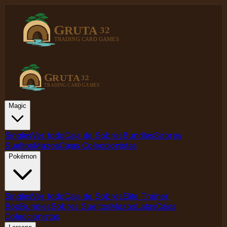
Magic
Singles
Ver todo
Caja de Sobres
Bundles
Sobres
Sueltos
Mazos
Cajas Coleccionistas
Pokémon
Singles
Ver todo
Caja de Sobres
Elite Trainer
Box
Bundles
Sobres Sueltos
Mazos
Latas
Cajas
Coleccionistas