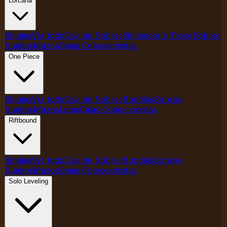
Lorcana
Singles
Ver todo
Caja de Sobres
Illumineer's Trove
Sobres
Sueltos
Mazos
Cajas Coleccionistas
One Piece
Singles
Ver todo
Caja de Sobres
Bundles
Sobres
Sueltos
Mazos
Latas
Cajas Coleccionistas
Riftbound
Singles
Ver todo
Caja de Sobres
Bundles
Sobres
Sueltos
Mazos
Cajas Coleccionistas
Solo Leveling