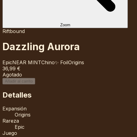
Zoom
Riftbound
Dazzling Aurora
Epic
NEAR MINT
Chino
✨ Foil
Origins
36,99 €
Agotado
Añadir al carrito
Detalles
Expansión
Origins
Rareza
Epic
Juego