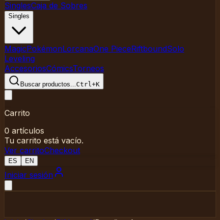
Singles
Caja de Sobres
Singles
Magic
Pokémon
Lorcana
One Piece
Riftbound
Solo
Leveling
Accesorios
Cómics
Torneos
Buscar productos
...
Ctrl+K
Carrito
0
artículos
Tu carrito está vacío.
Ver carrito
Checkout
ES
EN
Iniciar sesión