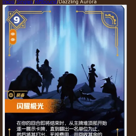
Inicio
/
Singles
/
Riftbound
/
Dazzling Aurora